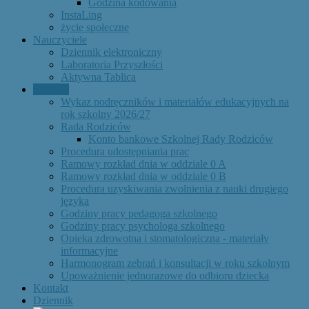
Godzina kodowania
InstaLing
życie społeczne
Nauczyciele
Dziennik elektroniczny
Laboratoria Przyszłości
Aktywna Tablica
Rodzice
Wykaz podręczników i materiałów edukacyjnych na
rok szkolny 2026/27
Rada Rodziców
Konto bankowe Szkolnej Rady Rodziców
Procedura udostępniania prac
Ramowy rozkład dnia w oddziale 0 A
Ramowy rozkład dnia w oddziale 0 B
Procedura uzyskiwania zwolnienia z nauki drugiego
języka
Godziny pracy pedagoga szkolnego
Godziny pracy psychologa szkolnego
Opieka zdrowotna i stomatologiczna - materiały
informacyjne
Harmonogram zebrań i konsultacji w roku szkolnym
Upoważnienie jednorazowe do odbioru dziecka
Kontakt
Dziennik