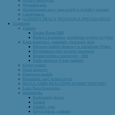
Dyżury nauczycieli
Wyszukiwarka
Harmonogram pracy nauczycieli w świetlicy szkolnej
e-legitymacja
GODZINY PRACY PEDAGOGA SPECJALNEGO
Uczniowie
Zadania
Escape Room DBI
Budowa komputera, urządzenia wejścia i wyjścia
Karta rowerowa - materiały, ćwiczenia, testy
Pierwszy kodeks drogowy w odrodzonej Polsce
Przykładowe testy na kartę rowerową
Bezpieczeństwo rowerzysty - film
Znaki drogowe (i inne zadania)
Edytor postaci
Znaki drogowe
Papierowe modele
Regulamin zajęć technicznych
REGULAMIN PRACOWNI KOMPUTEROWEJ
Lego Team Konopnica
Informatyka
Kodowanie obrazu
Scratch
Scratch - quiz
Edycja tekstu - zadanie